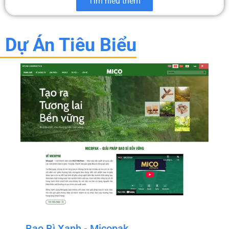
Tìm hiểu thêm
Dự Án Tiêu Biểu
Bao Bì Xanh - Micopak