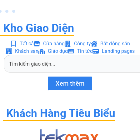
Kho Giao Diện
Tất cả
Cửa hàng
Công ty
Bất động sản
Khách sạn
Giáo dục
Tin tức
Landing pages
S
e
a
r
Xem thêm
c
h
Khách Hàng Tiêu Biểu