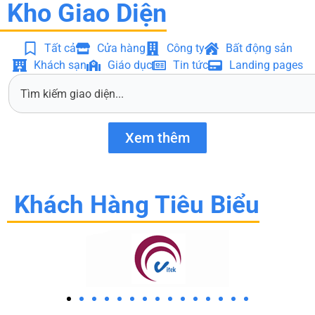
Kho Giao Diện
Tất cả
Cửa hàng
Công ty
Bất động sản
Khách sạn
Giáo dục
Tin tức
Landing pages
S
e
a
r
Xem thêm
c
h
Khách Hàng Tiêu Biểu