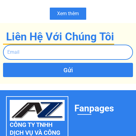
Xem thêm
Liên Hệ Với Chúng Tôi
Gửi
Fanpages
CÔNG TY TNHH
DỊCH VỤ VÀ CÔNG