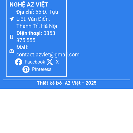
NGHỆ AZ VIỆT
Địa chỉ:
55 Đ. Tựu
Liệt, Văn Điển,
Thanh Trì, Hà Nội
Điện thoại:
0853
875 555
Mail:
contact.azviet@gmail.com
Facebook
X
Pinteress
Thiết kế bởi AZ Việt - 2025