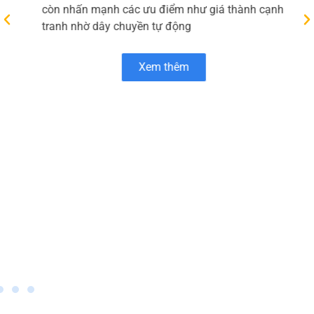
phần Micopak – thành viên của HLC Việt Nam –
chuyên cung cấp các giải pháp bao bì giấy bền
vững như túi giấy, thanh nẹp góc, bao bì đóng
gói và bao bì thương mại điện tử. Trang chủ “Về
Micopak” giới thiệu tôn chỉ kết hợp công nghệ
hiện đại với tinh thần sáng tạo để tạo ra sản
phẩm chất lượng cao, đồng thời ưu tiên sử dụng
nguyên liệu thân thiện với môi trường và quy
trình sản xuất xanh Micopak.
Bên cạnh danh mục sản phẩm đa dạng, Micopak
còn nhấn mạnh các ưu điểm như giá thành cạnh
tranh nhờ dây chuyền tự động
Xem thêm