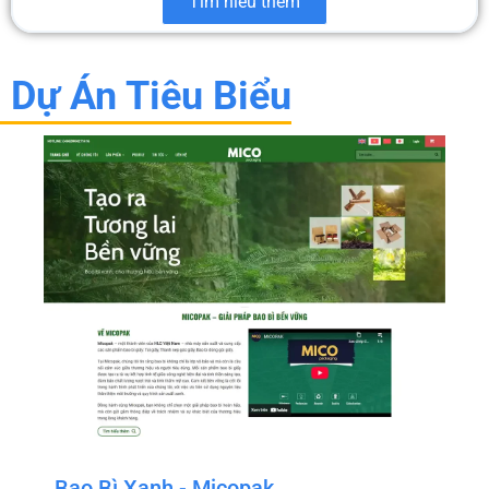
Tìm hiểu thêm
Dự Án Tiêu Biểu
Bao Bì Xanh - Micopak