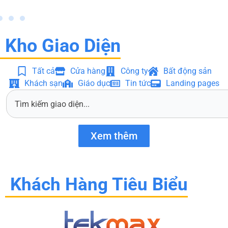
Kho Giao Diện
Tất cả
Cửa hàng
Công ty
Bất động sản
Khách sạn
Giáo dục
Tin tức
Landing pages
S
e
a
r
Xem thêm
c
h
Khách Hàng Tiêu Biểu