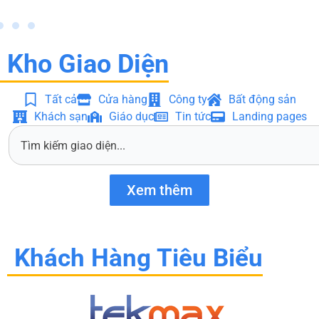
Kho Giao Diện
Tất cả
Cửa hàng
Công ty
Bất động sản
Khách sạn
Giáo dục
Tin tức
Landing pages
S
e
a
r
Xem thêm
c
h
Khách Hàng Tiêu Biểu