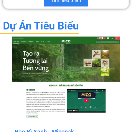
Tìm hiểu thêm
Dự Án Tiêu Biểu
Bao Bì Xanh - Micopak