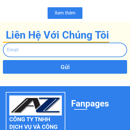
Xem thêm
Liên Hệ Với Chúng Tôi
Gửi
Fanpages
CÔNG TY TNHH
DỊCH VỤ VÀ CÔNG