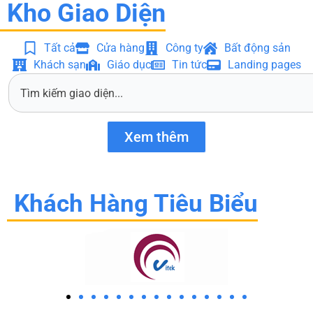
Kho Giao Diện
Tất cả
Cửa hàng
Công ty
Bất động sản
Khách sạn
Giáo dục
Tin tức
Landing pages
S
e
a
r
Xem thêm
c
h
Khách Hàng Tiêu Biểu