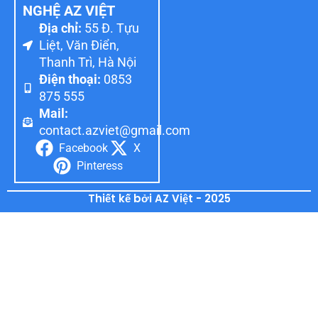
NGHỆ AZ VIỆT
Địa chỉ:
55 Đ. Tựu
Liệt, Văn Điển,
Thanh Trì, Hà Nội
Điện thoại:
0853
875 555
Mail:
contact.azviet@gmail.com
Facebook
X
Pinteress
Thiết kế bởi AZ Việt - 2025