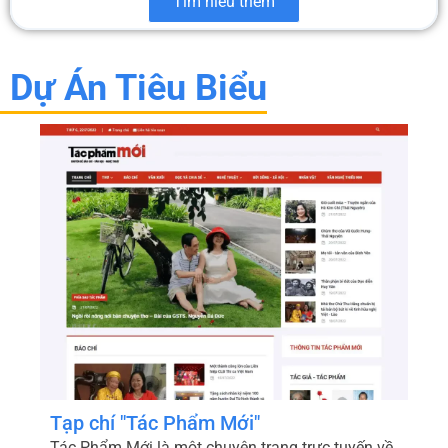
Tìm hiểu thêm
Dự Án Tiêu Biểu
Bao Bì Xanh - Micopak
Micopak.vn là website chính thức của Công ty Cổ
phần Micopak – thành viên của HLC Việt Nam –
chuyên cung cấp các giải pháp bao bì giấy bền
vững như túi giấy, thanh nẹp góc, bao bì đóng
gói và bao bì thương mại điện tử. Trang chủ “Về
Micopak” giới thiệu tôn chỉ kết hợp công nghệ
hiện đại với tinh thần sáng tạo để tạo ra sản
phẩm chất lượng cao, đồng thời ưu tiên sử dụng
nguyên liệu thân thiện với môi trường và quy
trình sản xuất xanh Micopak.
Bên cạnh danh mục sản phẩm đa dạng, Micopak