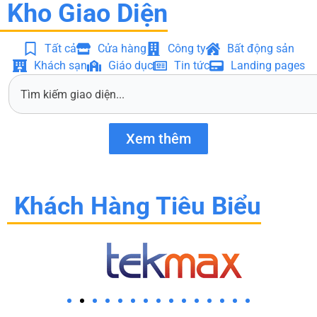
Kho Giao Diện
Tất cả
Cửa hàng
Công ty
Bất động sản
Khách sạn
Giáo dục
Tin tức
Landing pages
S
e
a
r
Xem thêm
c
h
Khách Hàng Tiêu Biểu