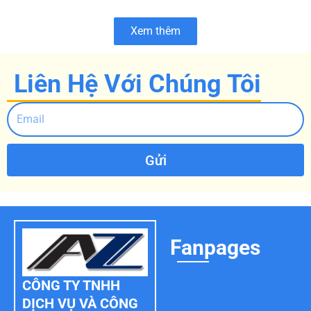
Xem thêm
Liên Hệ Với Chúng Tôi
Gửi
Fanpages
CÔNG TY TNHH
DỊCH VỤ VÀ CÔNG