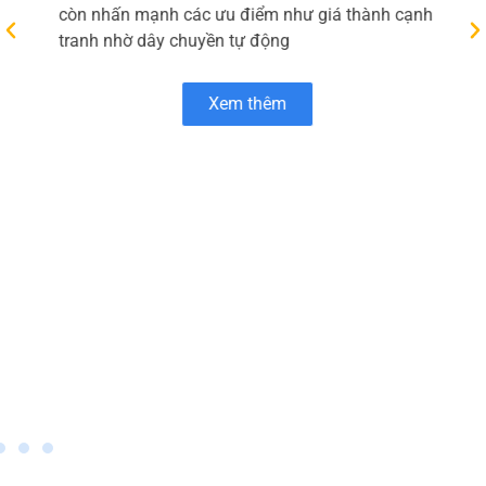
phần Micopak – thành viên của HLC Việt Nam –
chuyên cung cấp các giải pháp bao bì giấy bền
vững như túi giấy, thanh nẹp góc, bao bì đóng
gói và bao bì thương mại điện tử. Trang chủ “Về
Micopak” giới thiệu tôn chỉ kết hợp công nghệ
hiện đại với tinh thần sáng tạo để tạo ra sản
phẩm chất lượng cao, đồng thời ưu tiên sử dụng
nguyên liệu thân thiện với môi trường và quy
trình sản xuất xanh Micopak.
Bên cạnh danh mục sản phẩm đa dạng, Micopak
còn nhấn mạnh các ưu điểm như giá thành cạnh
tranh nhờ dây chuyền tự động
Xem thêm