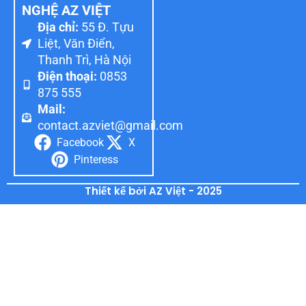
NGHỆ AZ VIỆT
Địa chỉ:
55 Đ. Tựu
Liệt, Văn Điển,
Thanh Trì, Hà Nội
Điện thoại:
0853
875 555
Mail:
contact.azviet@gmail.com
Facebook
X
Pinteress
Thiết kế bởi AZ Việt - 2025