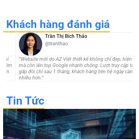
Khách hàng đánh giá
Trần Thị Bích Thảo
@tranthao
“Website mới do AZ Việt thiết kế không chỉ đẹp, hiện đại
“
mà còn lên top Google nhanh chóng. Lượt truy cập tăng
t
gấp đôi chỉ sau 1 tháng, khách hàng liên hệ ngày càng
d
nhiều hơn.”
c
Tin Tức