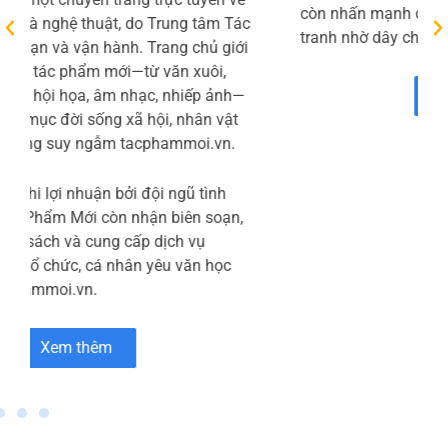
phần Micopak – thành viên của HLC Việt Nam –
chuyên cung cấp các giải pháp bao bì giấy bền
vững như túi giấy, thanh nẹp góc, bao bì đóng
gói và bao bì thương mại điện tử. Trang chủ “Về
Micopak” giới thiệu tôn chỉ kết hợp công nghệ
hiện đại với tinh thần sáng tạo để tạo ra sản
phẩm chất lượng cao, đồng thời ưu tiên sử dụng
nguyên liệu thân thiện với môi trường và quy
trình sản xuất xanh Micopak.
Bên cạnh danh mục sản phẩm đa dạng, Micopak
còn nhấn mạnh các ưu điểm như giá thành cạnh
tranh nhờ dây chuyền tự động
Xem thêm