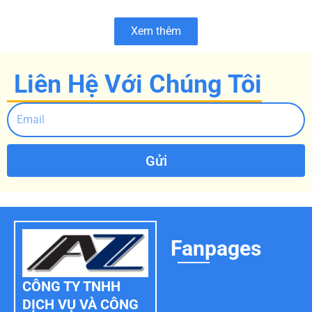
Xem thêm
Liên Hệ Với Chúng Tôi
Gửi
Fanpages
CÔNG TY TNHH
DỊCH VỤ VÀ CÔNG