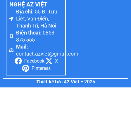
NGHỆ AZ VIỆT
Địa chỉ:
55 Đ. Tựu
Liệt, Văn Điển,
Thanh Trì, Hà Nội
Điện thoại:
0853
875 555
Mail:
contact.azviet@gmail.com
Facebook
X
Pinteress
Thiết kế bởi AZ Việt - 2025