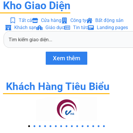
Kho Giao Diện
Tất cả
Cửa hàng
Công ty
Bất động sản
Khách sạn
Giáo dục
Tin tức
Landing pages
S
e
a
r
Xem thêm
c
h
Khách Hàng Tiêu Biểu