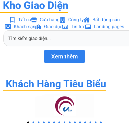
Kho Giao Diện
Tất cả
Cửa hàng
Công ty
Bất động sản
Khách sạn
Giáo dục
Tin tức
Landing pages
S
e
a
r
Xem thêm
c
h
Khách Hàng Tiêu Biểu