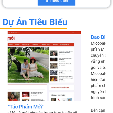
Tìm hiểu thêm
Dự Án Tiêu Biểu
Bao Bì Xanh - Micopak
Micopak.vn là website chính thức của Công ty Cổ