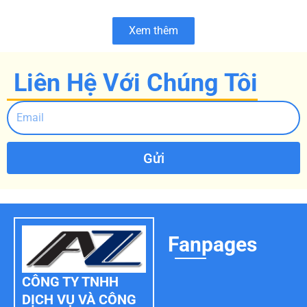
Xem thêm
Liên Hệ Với Chúng Tôi
Gửi
Fanpages
CÔNG TY TNHH
DỊCH VỤ VÀ CÔNG