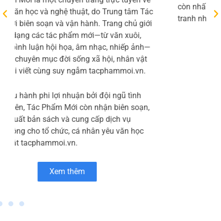
phần Micopak – thành viên của HLC Việt Nam –
chuyên cung cấp các giải pháp bao bì giấy bền
vững như túi giấy, thanh nẹp góc, bao bì đóng
gói và bao bì thương mại điện tử. Trang chủ “Về
Micopak” giới thiệu tôn chỉ kết hợp công nghệ
hiện đại với tinh thần sáng tạo để tạo ra sản
phẩm chất lượng cao, đồng thời ưu tiên sử dụng
nguyên liệu thân thiện với môi trường và quy
trình sản xuất xanh Micopak.
Bên cạnh danh mục sản phẩm đa dạng, Micopak
còn nhấn mạnh các ưu điểm như giá thành cạnh
tranh nhờ dây chuyền tự động
Xem thêm