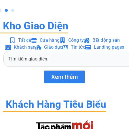
Kho Giao Diện
Tất cả
Cửa hàng
Công ty
Bất động sản
Khách sạn
Giáo dục
Tin tức
Landing pages
S
e
a
r
Xem thêm
c
h
Khách Hàng Tiêu Biểu