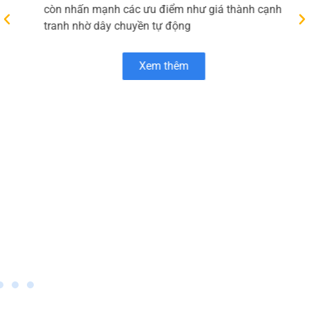
phần Micopak – thành viên của HLC Việt Nam –
chuyên cung cấp các giải pháp bao bì giấy bền
vững như túi giấy, thanh nẹp góc, bao bì đóng
gói và bao bì thương mại điện tử. Trang chủ “Về
Micopak” giới thiệu tôn chỉ kết hợp công nghệ
hiện đại với tinh thần sáng tạo để tạo ra sản
phẩm chất lượng cao, đồng thời ưu tiên sử dụng
nguyên liệu thân thiện với môi trường và quy
trình sản xuất xanh Micopak.
Bên cạnh danh mục sản phẩm đa dạng, Micopak
còn nhấn mạnh các ưu điểm như giá thành cạnh
tranh nhờ dây chuyền tự động
Xem thêm