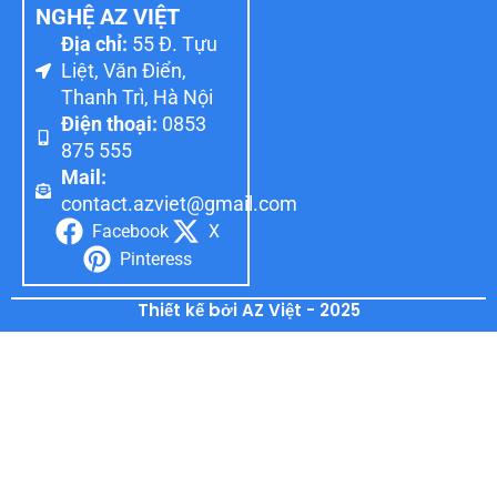
NGHỆ AZ VIỆT
Địa chỉ:
55 Đ. Tựu
Liệt, Văn Điển,
Thanh Trì, Hà Nội
Điện thoại:
0853
875 555
Mail:
contact.azviet@gmail.com
Facebook
X
Pinteress
Thiết kế bởi AZ Việt - 2025