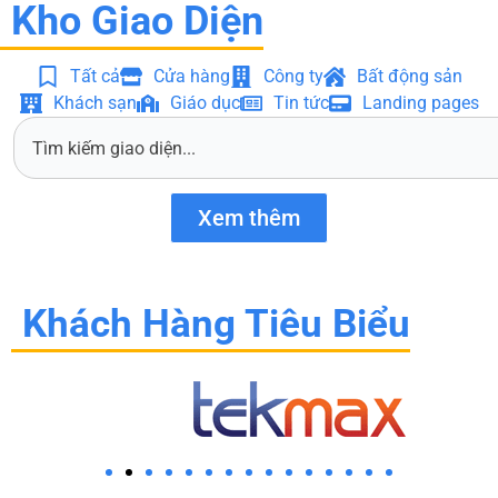
Kho Giao Diện
Tất cả
Cửa hàng
Công ty
Bất động sản
Khách sạn
Giáo dục
Tin tức
Landing pages
S
e
a
r
Xem thêm
c
h
Khách Hàng Tiêu Biểu