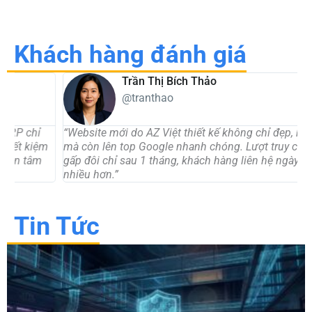
Khách hàng đánh giá
Trần Thị Bích Thảo
@tranthao
“Website mới do AZ Việt thiết kế không chỉ đẹp, hiện đại
“
mà còn lên top Google nhanh chóng. Lượt truy cập tăng
t
gấp đôi chỉ sau 1 tháng, khách hàng liên hệ ngày càng
d
nhiều hơn.”
c
Tin Tức