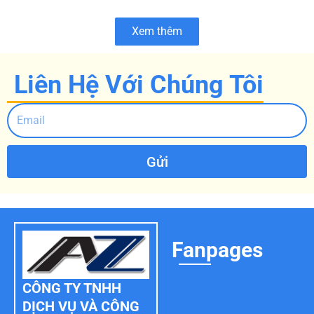
Xem thêm
Liên Hệ Với Chúng Tôi
Gửi
Fanpages
CÔNG TY TNHH
DỊCH VỤ VÀ CÔNG