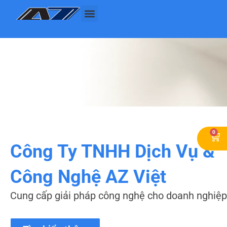
Nhảy
tới
nội
Giới Thiệu
Sản Phẩm Dịch Vụ
Dự Án
Kho Giao Diện
Tin Tức
Liên Hệ
dung
0
Car
Công Ty TNHH Dịch Vụ &
Công Nghệ AZ Việt
Cung cấp giải pháp công nghệ cho doanh nghiệp