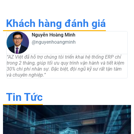
Khách hàng đánh giá
Nguyễn Hoàng Minh
@nguyenhoangminh
“AZ Việt đã hỗ trợ chúng tôi triển khai hệ thống ERP chỉ
“W
trong 2 tháng, giúp tối ưu quy trình vận hành và tiết kiệm
mà
30% chi phí nhân sự. Đặc biệt, đội ngũ kỹ sư rất tận tâm
gấ
và chuyên nghiệp.”
nh
Tin Tức