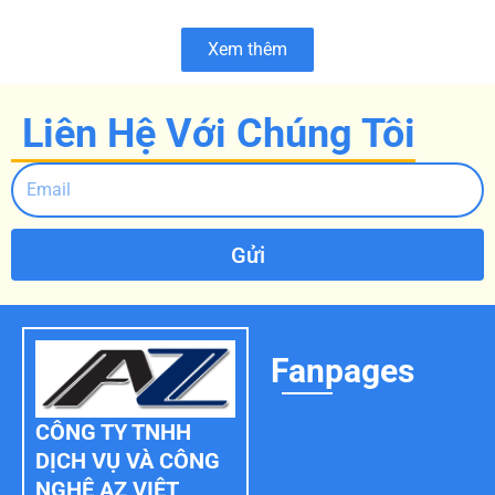
Xem thêm
Liên Hệ Với Chúng Tôi
Gửi
Fanpages
CÔNG TY TNHH
DỊCH VỤ VÀ CÔNG
NGHỆ AZ VIỆT