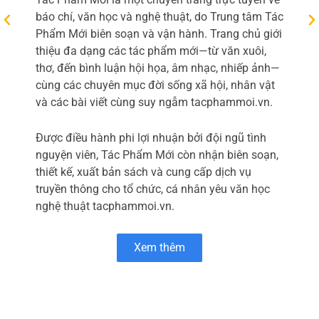
c
báo chí, văn học và nghệ thuật, do Trung tâm Tác
t
Phẩm Mới biên soạn và vận hành. Trang chủ giới
thiệu đa dạng các tác phẩm mới—từ văn xuôi,
thơ, đến bình luận hội họa, âm nhạc, nhiếp ảnh—
cùng các chuyên mục đời sống xã hội, nhân vật
và các bài viết cùng suy ngẫm tacphammoi.vn.
Được điều hành phi lợi nhuận bởi đội ngũ tình
nguyện viên, Tác Phẩm Mới còn nhận biên soạn,
thiết kế, xuất bản sách và cung cấp dịch vụ
truyền thông cho tổ chức, cá nhân yêu văn học
nghệ thuật tacphammoi.vn.
Xem thêm