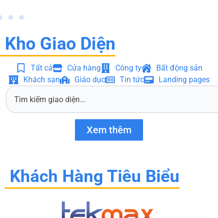
Kho Giao Diện
Tất cả
Cửa hàng
Công ty
Bất động sản
Khách sạn
Giáo dục
Tin tức
Landing pages
S
e
a
r
Xem thêm
c
h
Khách Hàng Tiêu Biểu