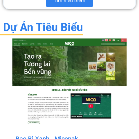
Tìm hiểu thêm
Dự Án Tiêu Biểu
Bao Bì Xanh - Micopak