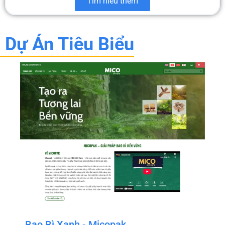
Tìm hiểu thêm
Dự Án Tiêu Biểu
Bao Bì Xanh - Micopak