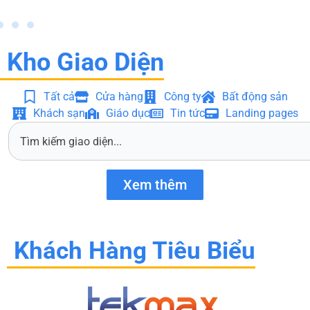
Kho Giao Diện
Tất cả
Cửa hàng
Công ty
Bất động sản
Khách sạn
Giáo dục
Tin tức
Landing pages
S
e
a
r
Xem thêm
c
h
Khách Hàng Tiêu Biểu