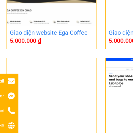
Giao diện website Ega Coffee
Giao diệ
5.000.000
₫
5.000.0
il
er
ại
Hệ