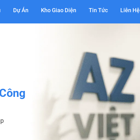
ụ
Dự Án
Kho Giao Diện
Tin Tức
Liên Hệ
 Công
ệp