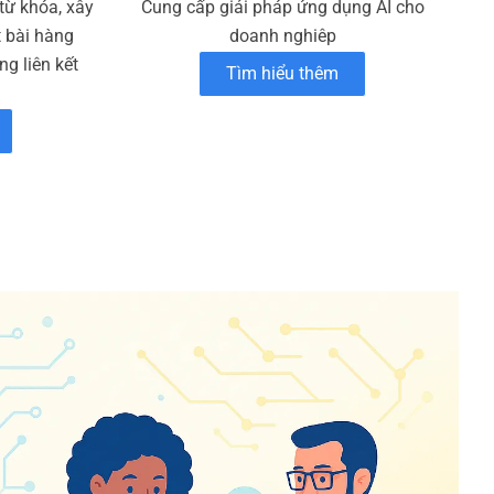
 từ khóa, xây
Cung cấp giải pháp ứng dụng AI cho
t bài hàng
doanh nghiêp
g liên kết
Tìm hiểu thêm