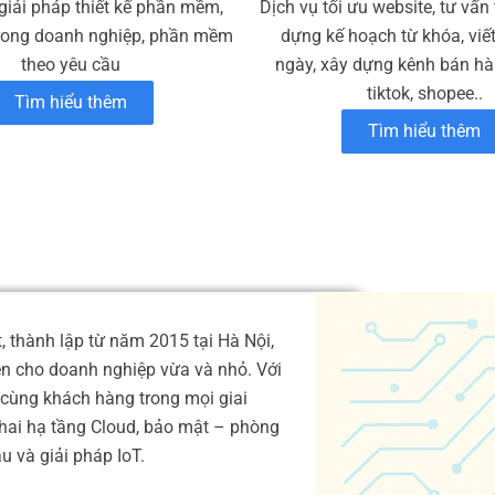
giải pháp thiết kế phần mềm,
Dịch vụ tối ưu website, tư vấn
rong doanh nghiệp, phần mềm
dựng kế hoạch từ khóa, viế
theo yêu cầu
ngày, xây dựng kênh bán hàn
tiktok, shopee..
Tìm hiểu thêm
Tìm hiểu thêm
 thành lập từ năm 2015 tại Hà Nội,
ện cho doanh nghiệp vừa và nhỏ. Với
cùng khách hàng trong mọi giai
 khai hạ tầng Cloud, bảo mật – phòng
 và giải pháp IoT.