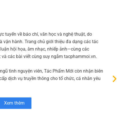
Bao 
c tuyến về báo chí, văn học và nghệ thuật, do
Micop
 vận hành. Trang chủ giới thiệu đa dạng các tác
thanh
 luận hội họa, âm nhạc, nhiếp ảnh—cùng các
phẩm 
t và các bài viết cùng suy ngẫm tacphammoi.vn.
Bên c
 ngũ tình nguyện viên, Tác Phẩm Mới còn nhận biên
 cấp dịch vụ truyền thông cho tổ chức, cá nhân yêu
Xem thêm