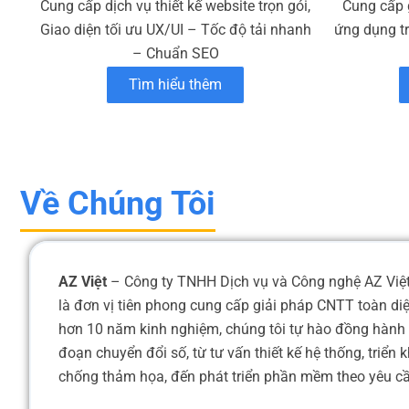
Cung cấp dịch vụ thiết kế website trọn gói,
Cung cấp 
Giao diện tối ưu UX/UI – Tốc độ tải nhanh
ứng dụng t
– Chuẩn SEO
Tìm hiểu thêm
Về Chúng Tôi
AZ Việt
– Công ty TNHH Dịch vụ và Công nghệ AZ Việt,
là đơn vị tiên phong cung cấp giải pháp CNTT toàn di
hơn 10 năm kinh nghiệm, chúng tôi tự hào đồng hành 
đoạn chuyển đổi số, từ tư vấn thiết kế hệ thống, triển
chống thảm họa, đến phát triển phần mềm theo yêu cầu