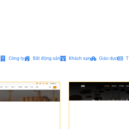
Công ty
Bất động sản
Khách sạn
Giáo dục
T