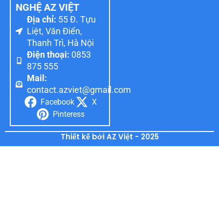
NGHỆ AZ VIỆT
Địa chỉ:
55 Đ. Tựu
Liệt, Văn Điển,
Thanh Trì, Hà Nội
Điện thoại:
0853
875 555
Mail:
contact.azviet@gmail.com
Facebook
X
Pinteress
Thiết kế bởi AZ Việt - 2025