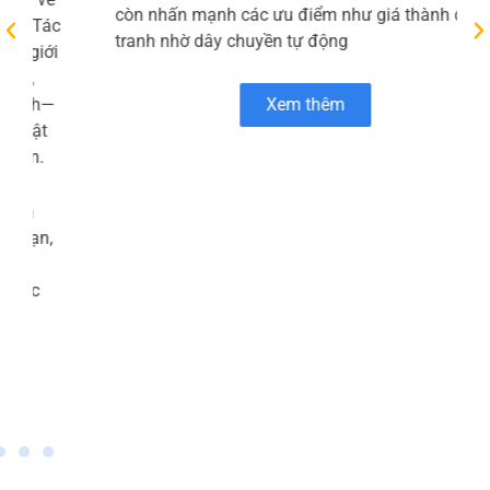
phần Micopak – thành viên của HLC Việt Nam –
chuyên cung cấp các giải pháp bao bì giấy bền
vững như túi giấy, thanh nẹp góc, bao bì đóng
gói và bao bì thương mại điện tử. Trang chủ “Về
Micopak” giới thiệu tôn chỉ kết hợp công nghệ
hiện đại với tinh thần sáng tạo để tạo ra sản
phẩm chất lượng cao, đồng thời ưu tiên sử dụng
nguyên liệu thân thiện với môi trường và quy
trình sản xuất xanh Micopak.
Bên cạnh danh mục sản phẩm đa dạng, Micopak
còn nhấn mạnh các ưu điểm như giá thành cạnh
tranh nhờ dây chuyền tự động
Xem thêm