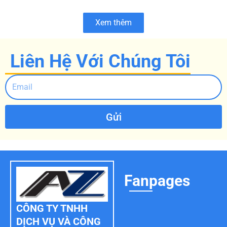
Xem thêm
Liên Hệ Với Chúng Tôi
Gửi
Fanpages
CÔNG TY TNHH
DỊCH VỤ VÀ CÔNG