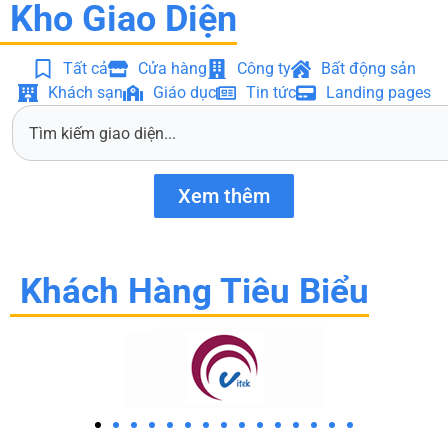
Kho Giao Diện
Tất cả
Cửa hàng
Công ty
Bất động sản
Khách sạn
Giáo dục
Tin tức
Landing pages
S
e
a
r
Xem thêm
c
h
Khách Hàng Tiêu Biểu