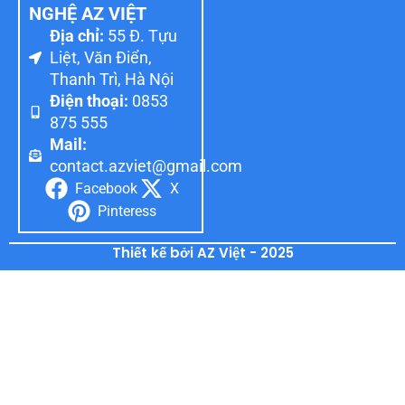
NGHỆ AZ VIỆT
Địa chỉ:
55 Đ. Tựu
Liệt, Văn Điển,
Thanh Trì, Hà Nội
Điện thoại:
0853
875 555
Mail:
contact.azviet@gmail.com
Facebook
X
Pinteress
Thiết kế bởi AZ Việt - 2025