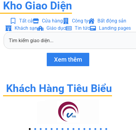
Kho Giao Diện
Tất cả
Cửa hàng
Công ty
Bất động sản
Khách sạn
Giáo dục
Tin tức
Landing pages
S
e
a
r
Xem thêm
c
h
Khách Hàng Tiêu Biểu