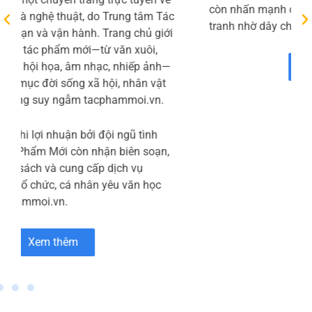
phần Micopak – thành viên của HLC Việt Nam –
chuyên cung cấp các giải pháp bao bì giấy bền
vững như túi giấy, thanh nẹp góc, bao bì đóng
gói và bao bì thương mại điện tử. Trang chủ “Về
Micopak” giới thiệu tôn chỉ kết hợp công nghệ
hiện đại với tinh thần sáng tạo để tạo ra sản
phẩm chất lượng cao, đồng thời ưu tiên sử dụng
nguyên liệu thân thiện với môi trường và quy
trình sản xuất xanh Micopak.
Bên cạnh danh mục sản phẩm đa dạng, Micopak
còn nhấn mạnh các ưu điểm như giá thành cạnh
tranh nhờ dây chuyền tự động
Xem thêm