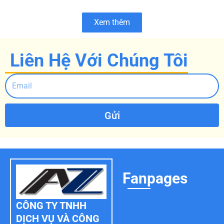
Xem thêm
Liên Hệ Với Chúng Tôi
Gửi
Fanpages
CÔNG TY TNHH
DỊCH VỤ VÀ CÔNG