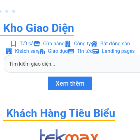
Kho Giao Diện
Tất cả
Cửa hàng
Công ty
Bất động sản
Khách sạn
Giáo dục
Tin tức
Landing pages
S
e
a
r
Xem thêm
c
h
Khách Hàng Tiêu Biểu