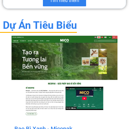
Tìm hiểu thêm
Dự Án Tiêu Biểu
Bao Bì Xanh - Micopak