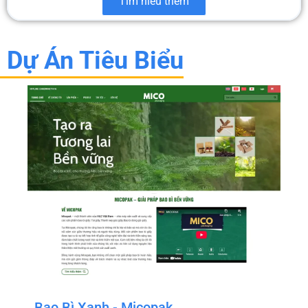
Tìm hiểu thêm
Dự Án Tiêu Biểu
Bao Bì Xanh - Micopak