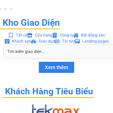
Kho Giao Diện
Tất cả
Cửa hàng
Công ty
Bất động sản
Khách sạn
Giáo dục
Tin tức
Landing pages
S
e
a
r
Xem thêm
c
h
Khách Hàng Tiêu Biểu