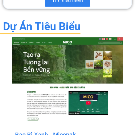
Tìm hiểu thêm
Dự Án Tiêu Biểu
Bao Bì Xanh - Micopak