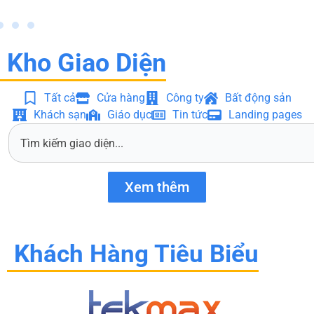
Kho Giao Diện
Tất cả
Cửa hàng
Công ty
Bất động sản
Khách sạn
Giáo dục
Tin tức
Landing pages
S
e
a
r
Xem thêm
c
h
Khách Hàng Tiêu Biểu