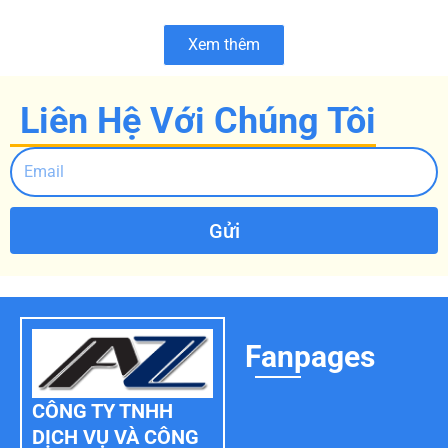
Xem thêm
Liên Hệ Với Chúng Tôi
Gửi
Fanpages
CÔNG TY TNHH
DỊCH VỤ VÀ CÔNG