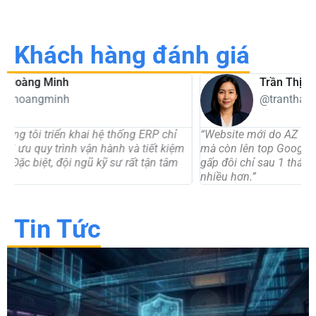
Khách hàng đánh giá
Trần Thị Bích Thảo
@tranthao
“Website mới do AZ Việt thiết kế không chỉ đẹp, hiện đại
“
mà còn lên top Google nhanh chóng. Lượt truy cập tăng
t
gấp đôi chỉ sau 1 tháng, khách hàng liên hệ ngày càng
d
nhiều hơn.”
c
Tin Tức