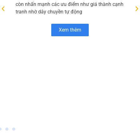
phần Micopak – thành viên của HLC Việt Nam –
chuyên cung cấp các giải pháp bao bì giấy bền
vững như túi giấy, thanh nẹp góc, bao bì đóng
gói và bao bì thương mại điện tử. Trang chủ “Về
Micopak” giới thiệu tôn chỉ kết hợp công nghệ
hiện đại với tinh thần sáng tạo để tạo ra sản
phẩm chất lượng cao, đồng thời ưu tiên sử dụng
nguyên liệu thân thiện với môi trường và quy
trình sản xuất xanh Micopak.
Bên cạnh danh mục sản phẩm đa dạng, Micopak
còn nhấn mạnh các ưu điểm như giá thành cạnh
tranh nhờ dây chuyền tự động
Xem thêm