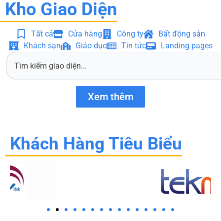
Kho Giao Diện
Tất cả
Cửa hàng
Công ty
Bất động sản
Khách sạn
Giáo dục
Tin tức
Landing pages
S
e
a
r
Xem thêm
c
h
Khách Hàng Tiêu Biểu