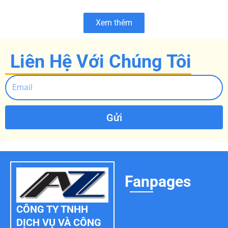
Xem thêm
Liên Hệ Với Chúng Tôi
Gửi
Fanpages
CÔNG TY TNHH
DỊCH VỤ VÀ CÔNG