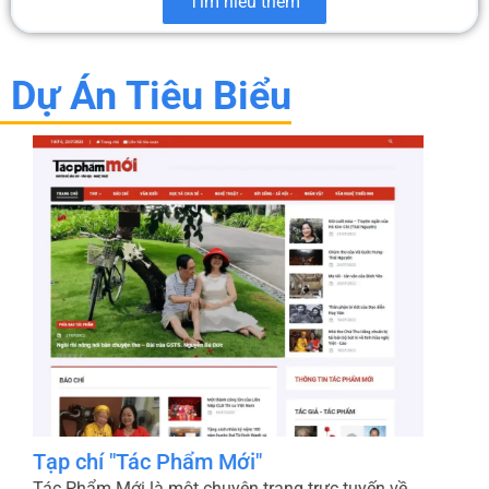
Tìm hiểu thêm
Dự Án Tiêu Biểu
Bao Bì Xanh - Micopak
Micopak.vn là website chính thức của Công ty Cổ
phần Micopak – thành viên của HLC Việt Nam –
chuyên cung cấp các giải pháp bao bì giấy bền
vững như túi giấy, thanh nẹp góc, bao bì đóng
gói và bao bì thương mại điện tử. Trang chủ “Về
Micopak” giới thiệu tôn chỉ kết hợp công nghệ
hiện đại với tinh thần sáng tạo để tạo ra sản
phẩm chất lượng cao, đồng thời ưu tiên sử dụng
nguyên liệu thân thiện với môi trường và quy
trình sản xuất xanh Micopak.
Bên cạnh danh mục sản phẩm đa dạng, Micopak