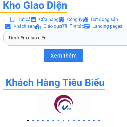
Kho Giao Diện
Tất cả
Cửa hàng
Công ty
Bất động sản
Khách sạn
Giáo dục
Tin tức
Landing pages
S
e
a
r
Xem thêm
c
h
Khách Hàng Tiêu Biểu