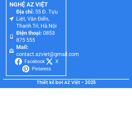
NGHỆ AZ VIỆT
Địa chỉ:
55 Đ. Tựu
Liệt, Văn Điển,
Thanh Trì, Hà Nội
Điện thoại:
0853
875 555
Mail:
contact.azviet@gmail.com
Facebook
X
Pinteress
Thiết kế bởi AZ Việt - 2025