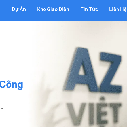
ụ
Dự Án
Kho Giao Diện
Tin Tức
Liên Hệ
 Công
ệp