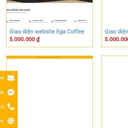
Giao diện website Ega Coffee
Giao diệ
5.000.000
₫
5.000.0
il
er
ại
Hệ