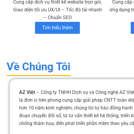
Cung cấp dịch vụ thiết kế website trọn gói,
Cung cấp 
Giao diện tối ưu UX/UI – Tốc độ tải nhanh
ứng dụng t
– Chuẩn SEO
Tìm hiểu thêm
Về Chúng Tôi
AZ Việt
– Công ty TNHH Dịch vụ và Công nghệ AZ Việt,
là đơn vị tiên phong cung cấp giải pháp CNTT toàn di
hơn 10 năm kinh nghiệm, chúng tôi tự hào đồng hành 
đoạn chuyển đổi số, từ tư vấn thiết kế hệ thống, triển
chống thảm họa, đến phát triển phần mềm theo yêu cầu