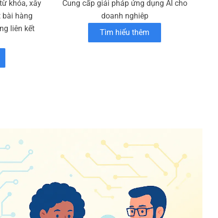
 từ khóa, xây
Cung cấp giải pháp ứng dụng AI cho
t bài hàng
doanh nghiêp
g liên kết
Tìm hiểu thêm