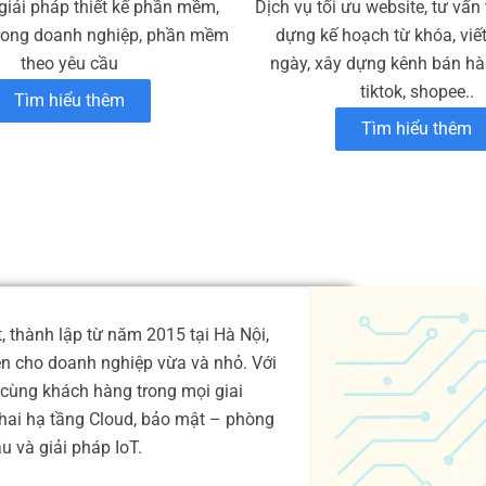
giải pháp thiết kế phần mềm,
Dịch vụ tối ưu website, tư vấn
rong doanh nghiệp, phần mềm
dựng kế hoạch từ khóa, viế
theo yêu cầu
ngày, xây dựng kênh bán hàn
tiktok, shopee..
Tìm hiểu thêm
Tìm hiểu thêm
 thành lập từ năm 2015 tại Hà Nội,
ện cho doanh nghiệp vừa và nhỏ. Với
cùng khách hàng trong mọi giai
 khai hạ tầng Cloud, bảo mật – phòng
 và giải pháp IoT.