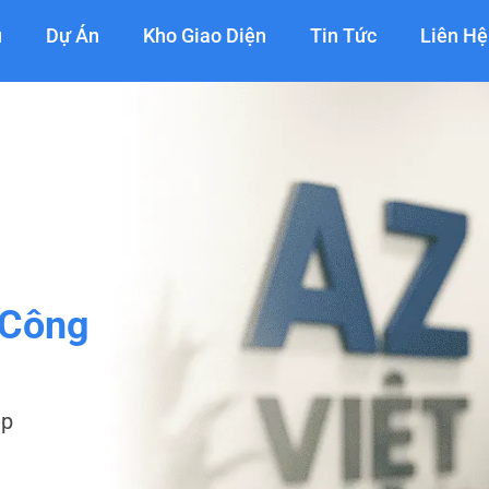
ụ
Dự Án
Kho Giao Diện
Tin Tức
Liên Hệ
 Công
ệp