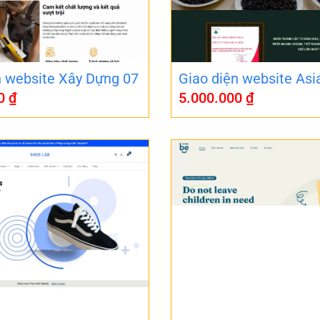
n website Xây Dựng 07
Giao diện website Asi
00
₫
5.000.000
₫