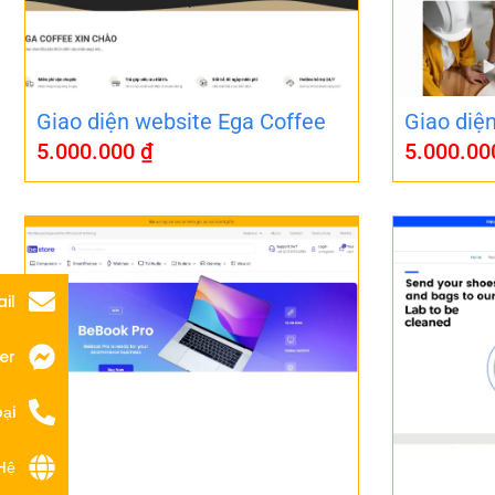
Giao diện website Ega Coffee
Giao diệ
5.000.000
₫
5.000.0
il
er
ại
Hệ