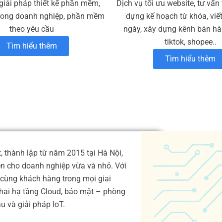
giải pháp thiết kế phần mềm,
Dịch vụ tối ưu website, tư vấn
rong doanh nghiệp, phần mềm
dựng kế hoạch từ khóa, viế
theo yêu cầu
ngày, xây dựng kênh bán hàn
tiktok, shopee..
Tìm hiểu thêm
Tìm hiểu thêm
 thành lập từ năm 2015 tại Hà Nội,
ện cho doanh nghiệp vừa và nhỏ. Với
cùng khách hàng trong mọi giai
 khai hạ tầng Cloud, bảo mật – phòng
 và giải pháp IoT.