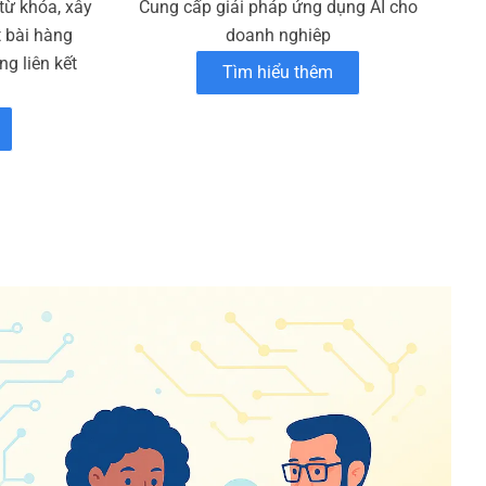
 từ khóa, xây
Cung cấp giải pháp ứng dụng AI cho
t bài hàng
doanh nghiêp
g liên kết
Tìm hiểu thêm