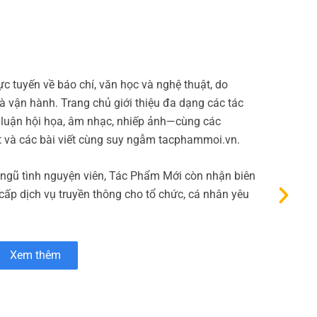
Bao 
c tuyến về báo chí, văn học và nghệ thuật, do
Micop
 vận hành. Trang chủ giới thiệu đa dạng các tác
thanh
 luận hội họa, âm nhạc, nhiếp ảnh—cùng các
phẩm 
t và các bài viết cùng suy ngẫm tacphammoi.vn.
Bên c
 ngũ tình nguyện viên, Tác Phẩm Mới còn nhận biên
 cấp dịch vụ truyền thông cho tổ chức, cá nhân yêu
Xem thêm