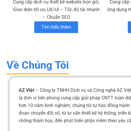
Cung cấp dịch vụ thiết kế website trọn gói,
Cung cấp 
Giao diện tối ưu UX/UI – Tốc độ tải nhanh
ứng dụng t
– Chuẩn SEO
Tìm hiểu thêm
Về Chúng Tôi
AZ Việt
– Công ty TNHH Dịch vụ và Công nghệ AZ Việt,
là đơn vị tiên phong cung cấp giải pháp CNTT toàn di
hơn 10 năm kinh nghiệm, chúng tôi tự hào đồng hành 
đoạn chuyển đổi số, từ tư vấn thiết kế hệ thống, triển
chống thảm họa, đến phát triển phần mềm theo yêu cầu