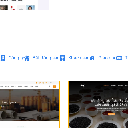
Công ty
Bất động sản
Khách sạn
Giáo dục
T