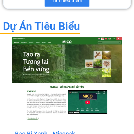
Tìm hiểu thêm
Dự Án Tiêu Biểu
Bao Bì Xanh - Micopak