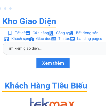
Kho Giao Diện
Tất cả
Cửa hàng
Công ty
Bất động sản
Khách sạn
Giáo dục
Tin tức
Landing pages
S
e
a
r
Xem thêm
c
h
Khách Hàng Tiêu Biểu