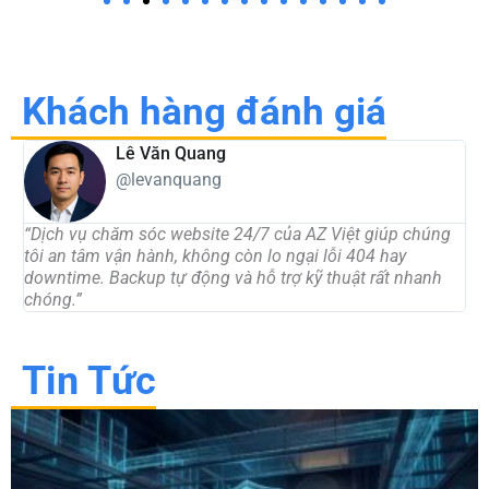
Khách hàng đánh giá
Lê Văn Quang
@levanquang
“Dịch vụ chăm sóc website 24/7 của AZ Việt giúp chúng
“
tôi an tâm vận hành, không còn lo ngại lỗi 404 hay
đ
downtime. Backup tự động và hỗ trợ kỹ thuật rất nhanh
n
chóng.”
t
Tin Tức