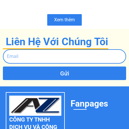
Xem thêm
Liên Hệ Với Chúng Tôi
Gửi
Fanpages
CÔNG TY TNHH
DỊCH VỤ VÀ CÔNG