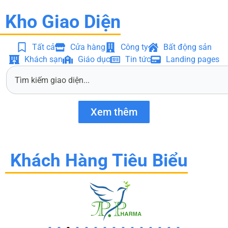
Kho Giao Diện
Tất cả
Cửa hàng
Công ty
Bất động sản
Khách sạn
Giáo dục
Tin tức
Landing pages
S
e
a
r
Xem thêm
c
h
Khách Hàng Tiêu Biểu